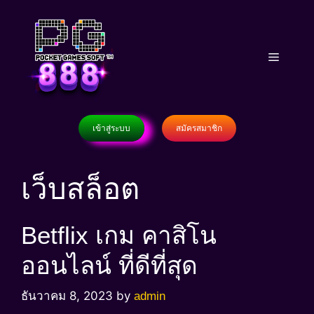
เข้าสู่ระบบ
สมัครสมาชิก
เว็บสล็อต
Betflix เกม คาสิโน
ออนไลน์ ที่ดีที่สุด
ธันวาคม 8, 2023
by
admin