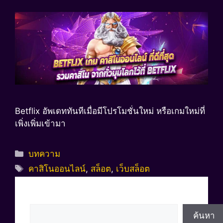
Betflix อัพเดททันทีเมื่อมีโปรโมชั่นใหม่ หรือเกมใหม่ที่
เพิ่งเพิ่มเข้ามา
บทความ
,
,
คาสิโนออนไลน์
สล็อต
เว็บสล็อต
ค้นหา
ค้นหา